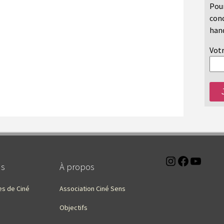
Pour
conc
hand
Votr
Instagra
Faceb
You
ns
À propos
es de Ciné
Association Ciné Sens
Objectifs