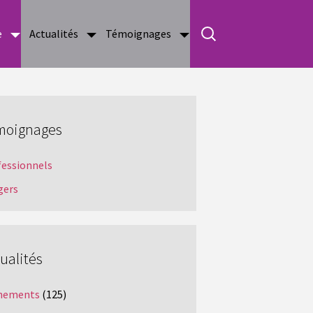
e
Actualités
Témoignages
moignages
fessionnels
gers
ualités
nements
(125)