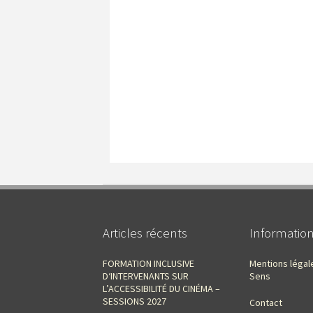
Articles récents
Informatio
FORMATION INCLUSIVE
Mentions légal
D‘INTERVENANTS SUR
Sens
L’ACCESSIBILITÉ DU CINÉMA –
SESSIONS 2027
Contact