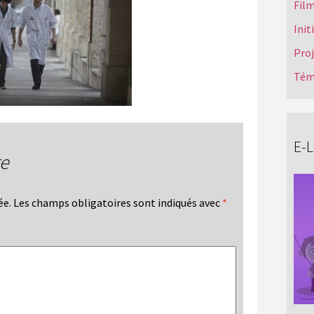
Film
Init
Pro
Tém
E-
re
ée.
Les champs obligatoires sont indiqués avec
*