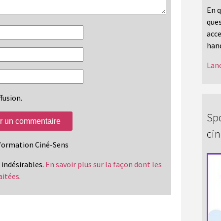
En q
ques
acce
hand
Lanc
fusion.
Spo
ci
information Ciné-Sens
s indésirables.
En savoir plus sur la façon dont les
aitées
.