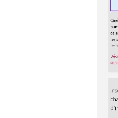
Ciné
numé
de s
les 
les 
Déco
sens
Ins
cha
d’i