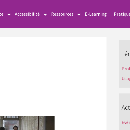
te
Accessibilité
Ressources
E-Learning
Pratiqu
Té
Pro
Usa
Act
Evè