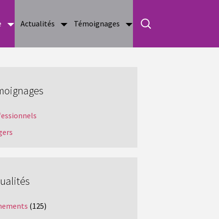
e
Actualités
Témoignages
moignages
fessionnels
gers
ualités
nements
(125)