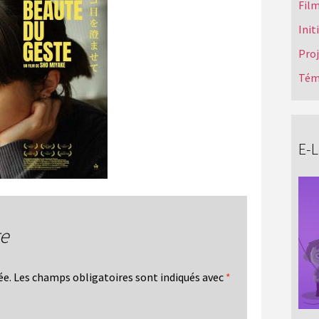
Film
Init
Pro
Tém
E-
re
ée.
Les champs obligatoires sont indiqués avec
*