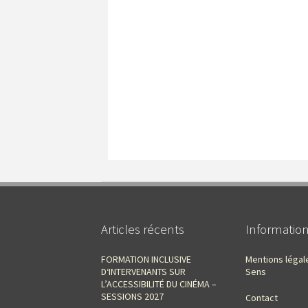
Articles récents
Informatio
FORMATION INCLUSIVE
Mentions légal
D‘INTERVENANTS SUR
Sens
L’ACCESSIBILITÉ DU CINÉMA –
SESSIONS 2027
Contact