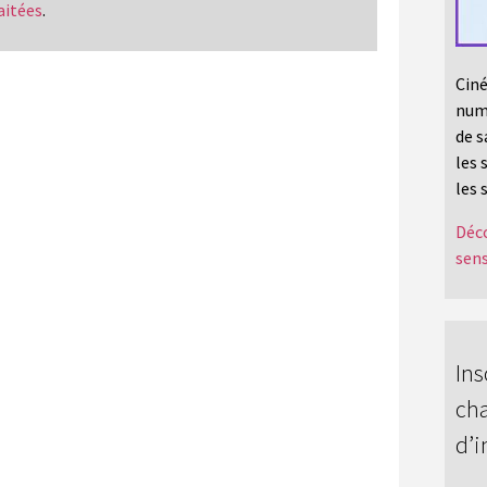
aitées
.
Ciné
numé
de s
les 
les 
Déco
sens
Ins
cha
d’i