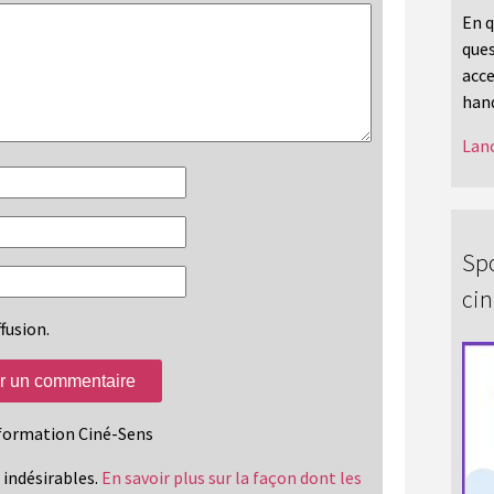
En q
ques
acce
hand
Lanc
Spo
ci
fusion.
information Ciné-Sens
s indésirables.
En savoir plus sur la façon dont les