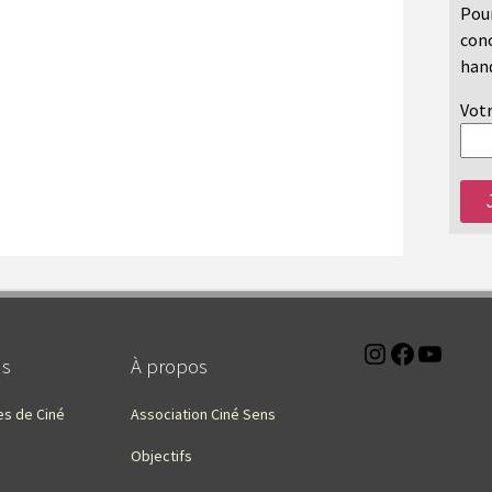
Pour
conc
hand
Votr
Instagra
Faceb
You
ns
À propos
es de Ciné
Association Ciné Sens
Objectifs