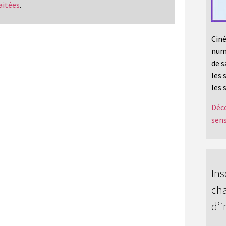
aitées
.
Ciné
numé
de s
les 
les 
Déco
sens
Ins
cha
d’i