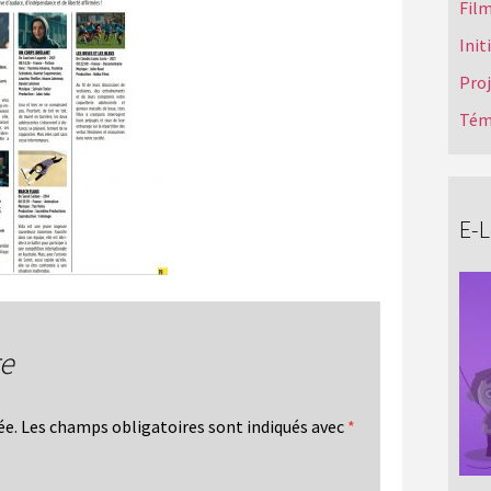
Film
Init
Pro
Tém
E-
re
ée.
Les champs obligatoires sont indiqués avec
*