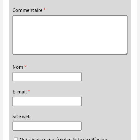
Commentaire
*
Nom
*
E-mail
*
Site web
Oui, ajoutez-moi à votre liste de diffusion.