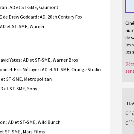
an : AD et ST-SME, Gaumont
de Drew Goddard : AD, 20th Century Fox
Ciné
 AD et ST-SME, Warner
numé
de s
les 
les 
id Yates : AD et ST-SME, Warner Bros
Déco
d et Eric Métayer : AD et ST-SME, Orange Studio
sens
 et ST-SME, Metropolitan
AD et ST-SME, Sony
Ins
cha
d’i
on : AD et ST-SME, Wild Bunch
et ST-SME, Mars Films