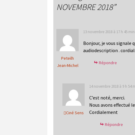
NOVEMBRE 2018
”
13 novembre 2018 à 17 h 45 min
Bonjour, je vous signale q
audiodescription . cordi
Peteilh
Répondre
Jean-Michel
14 novembre 2018 à 9 h 54 
C’est noté, merci.
Nous avons effectué le
Cordialement
Ciné Sens
Répondre