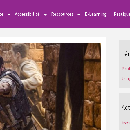
te
Accessibilité
Ressources
E-Learning
Pratiqu
Té
Pro
Usa
Act
Evè