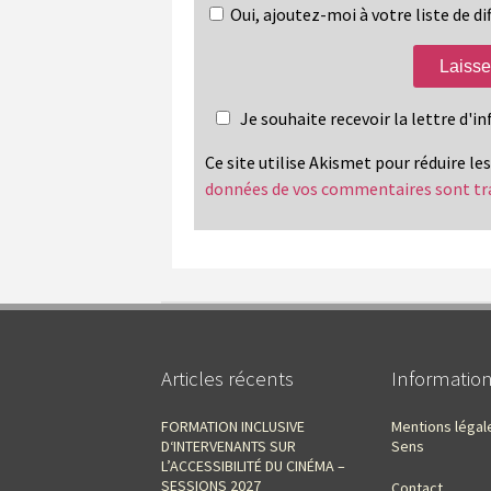
Oui, ajoutez-moi à votre liste de dif
Je souhaite recevoir la lettre d'
Ce site utilise Akismet pour réduire le
données de vos commentaires sont tr
Articles récents
Informatio
FORMATION INCLUSIVE
Mentions légal
D‘INTERVENANTS SUR
Sens
L’ACCESSIBILITÉ DU CINÉMA –
SESSIONS 2027
Contact