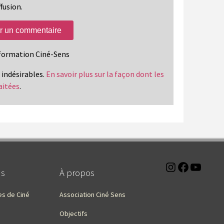
fusion.
information Ciné-Sens
s indésirables.
En savoir plus sur la façon dont les
aitées
.
Instagra
Faceb
You
ns
À propos
es de Ciné
Association Ciné Sens
Objectifs