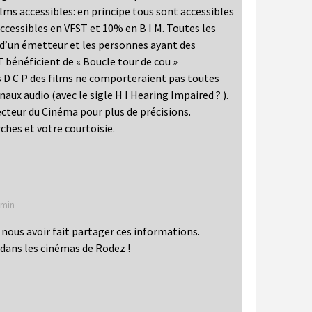
ms accessibles: en principe tous sont accessibles
ccessibles en VFST et 10% en B I M. Toutes les
 d’un émetteur et les personnes ayant des
T bénéficient de « Boucle tour de cou »
les D C P des films ne comporteraient pas toutes
ux audio (avec le sigle H I Hearing Impaired ? ).
ecteur du Cinéma pour plus de précisions.
ches et votre courtoisie.
8 min
 nous avoir fait partager ces informations.
dans les cinémas de Rodez !