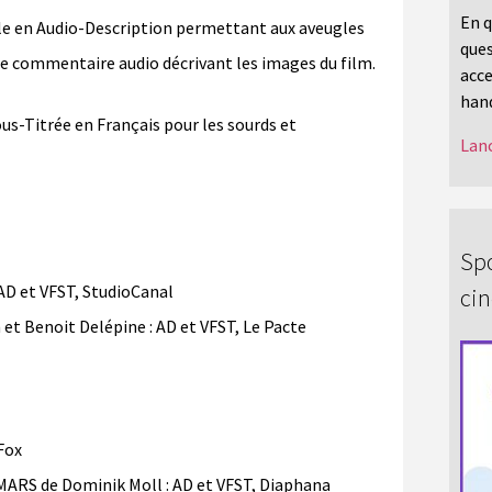
En q
le en Audio-Description permettant aux aveugles
ques
 ce commentaire audio décrivant les images du film.
acce
hand
us-Titrée en Français pour les sourds et
Lanc
Spo
D et VFST, StudioCanal
ci
t Benoit Delépine : AD et VFST, Le Pacte
Fox
RS de Dominik Moll : AD et VFST, Diaphana