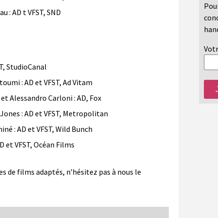
Pour
u : AD t VFST, SND
conc
hand
Votr
T, StudioCanal
oumi : AD et VFST, Ad Vitam
t Alessandro Carloni : AD, Fox
ones : AD et VFST, Metropolitan
né : AD et VFST, Wild Bunch
D et VFST, Océan Films
es de films adaptés, n’hésitez pas à nous le