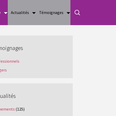
e
Actualités
Témoignages
moignages
fessionnels
gers
ualités
nements
(125)