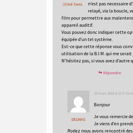
n’est pas necessaire d’
Ciné Sens
relayé, via la boucle, v
film pour permettre aux malentenda
appareil auditif.
Vous pouvez donc indiquer cette opt
équipée d’un tel système.
Est-ce que cette réponse vous convi
utilisation de la B.I.M. qui me serai
N’hésitez pas, si vous avez d’autre 
Répondre
29 mars 2016 à 21 h 16 m
Bonjour
Je vous remercie d
DELMAS
Je viens d’en pren
Rodez nous avons rencontré des g