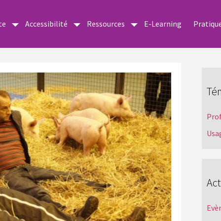
te
Accessibilité
Ressources
E-Learning
Pratiqu
Té
Pro
Usa
Act
Evè