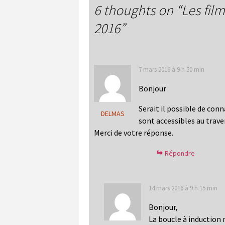
6 thoughts on “
Les fil
2016
”
7 mars 2016 à 9 h 50 min
Bonjour
Serait il possible de conn
DELMAS
sont accessibles au trave
Merci de votre réponse.
Répondre
14 mars 2016 à 9 h 15 min
Bonjour,
La boucle à induction 