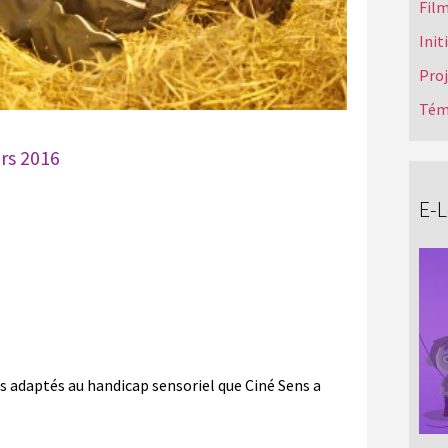
Film
Init
Pro
Tém
rs 2016
E-
s
lms adaptés au handicap sensoriel que Ciné Sens a