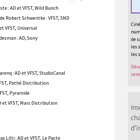
te : AD et VFST, Wild Bunch
e Robert Schwentke : VFST, SND
Ciné
t VFST, Universal
numé
esman : AD, Sony
de s
les 
les 
Déco
renq : AD et VFST, StudioCanal
sens
FST, Pathé Distribution
VFST, Pyramide
 et VFST, Mars Distribution
Ins
cha
d’i
ilti : AD et VFST, Le Pacte