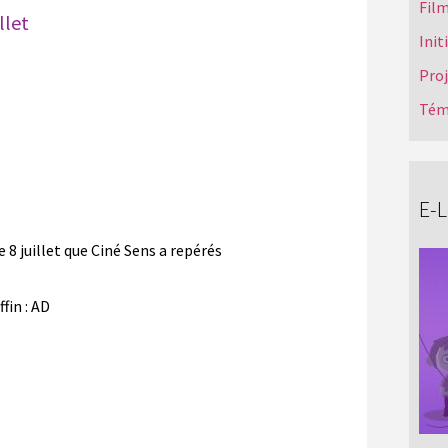
Film
llet
Init
Pro
Tém
E-
e 8 juillet que Ciné Sens a repérés
ffin : AD