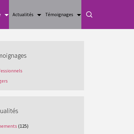
e
Actualités
Témoignages
moignages
fessionnels
gers
ualités
nements
(125)