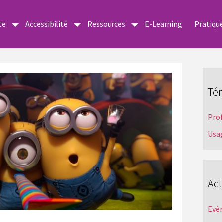
te
Accessibilité
Ressources
E-Learning
Pratiqu
Té
Pro
Usa
Act
Evè