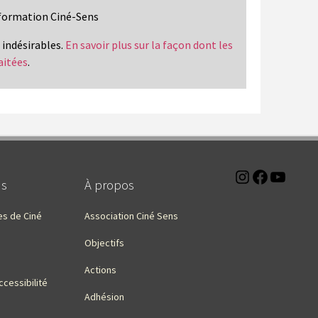
information Ciné-Sens
s indésirables.
En savoir plus sur la façon dont les
aitées
.
Instagra
Faceb
You
ns
À propos
es de Ciné
Association Ciné Sens
Objectifs
Actions
ccessibilité
Adhésion