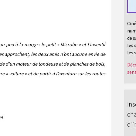
Ciné
numé
de s
 peu à la marge : le petit « Microbe » et l’inventif
les 
les 
ces approchent, les deux amis n’ont aucune envie de
aide d’un moteur de tondeuse et de planches de bois,
Déco
sens
e « voiture » et de partir à l’aventure sur les routes
Ins
cha
el
d’i