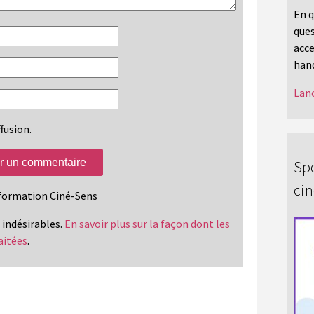
En q
ques
acce
hand
Lanc
fusion.
Spo
ci
information Ciné-Sens
s indésirables.
En savoir plus sur la façon dont les
aitées
.