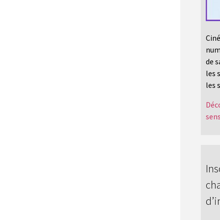
Ciné
numé
de s
les 
les 
Déco
sens
Ins
cha
d’i