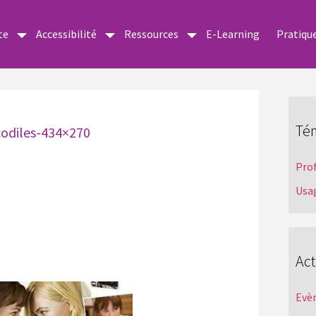
te
Accessibilité
Ressources
E-Learning
Pratiqu
Té
codiles-434×270
Pro
Usa
Act
Evè