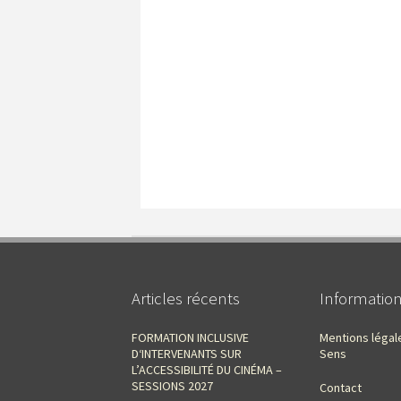
Articles récents
Informatio
FORMATION INCLUSIVE
Mentions légal
D‘INTERVENANTS SUR
Sens
L’ACCESSIBILITÉ DU CINÉMA –
SESSIONS 2027
Contact