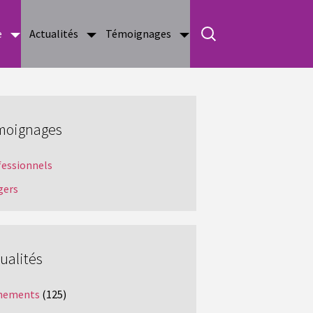
e
Actualités
Témoignages
moignages
fessionnels
gers
ualités
nements
(125)