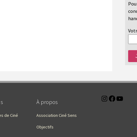
Pour
conc
hand
Votr
Instagra
Faceb
You
ns
À propos
es de Ciné
Association Ciné Sens
Objectifs