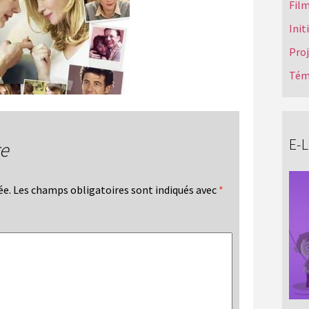
Film
Init
Pro
Tém
E-
re
ée.
Les champs obligatoires sont indiqués avec
*