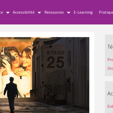
te
Accessibilité
Ressources
E-Learning
Pratiqu
Té
Pr
Us
Ac
Ev