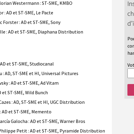
In
lorian Westermann : ST-SME, KMBO
ch
: AD et ST-SME, Le Pacte
d’
Forster : AD et ST-SME, Sony
le : AD et ST-SME, Diaphana Distribution
Pou
con
han
 AD et ST-SME, Studiocanal
Vot
 AD, ST-SME et HI, Universal Pictures
ky : AD et ST-SME, Ad Vitam
D et ST-SME, Wild Bunch
zes : AD, ST-SME et HI, UGC Distribution
: AD et ST-SME, Memento
rcía Galocha : AD et ST-SME, Warner Bros
lippe Petit : AD et ST-SME, Pyramide Distribution