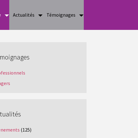
e
Actualités
Témoignages
moignages
ofessionnels
agers
tualités
ènements
(125)