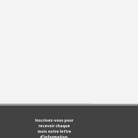
m
ook
Tube
Inscrivez-vous pour
recevoir chaque
mois notre lettre
d'information.