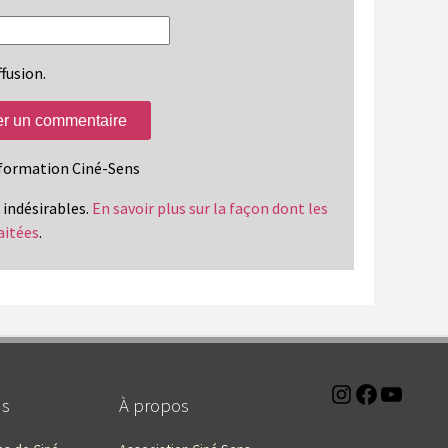
ffusion.
information Ciné-Sens
s indésirables.
En savoir plus sur la façon dont les
aitées
.
Instagra
Faceb
You
ns
À propos