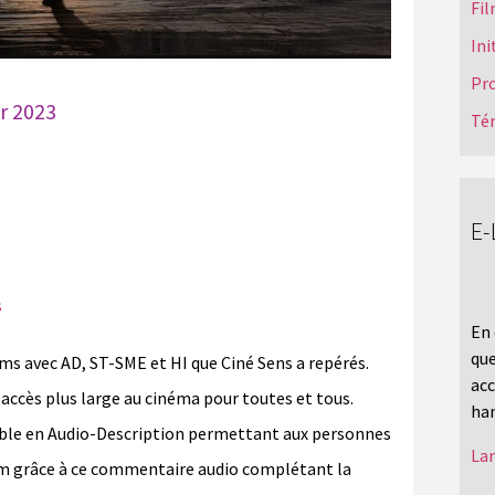
Fil
Ini
Pr
er 2023
Té
E-
s
En 
que
ilms avec AD, ST-SME et HI que Ciné Sens a repérés.
acc
accès plus large au cinéma pour toutes et tous.
han
ible en Audio-Description permettant aux personnes
Lan
ilm grâce à ce commentaire audio complétant la