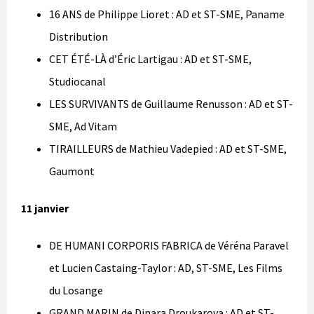
16 ANS de Philippe Lioret : AD et ST-SME, Paname
Distribution
CET ÉTÉ-LÀ d’Éric Lartigau : AD et ST-SME,
Studiocanal
LES SURVIVANTS de Guillaume Renusson : AD et ST-
SME, Ad Vitam
TIRAILLEURS de Mathieu Vadepied : AD et ST-SME,
Gaumont
11 janvier
DE HUMANI CORPORIS FABRICA de Véréna Paravel
et Lucien Castaing-Taylor : AD, ST-SME, Les Films
du Losange
GRAND MARIN de Dinara Droukarova : AD et ST-