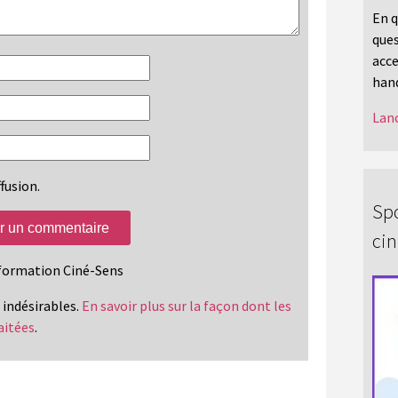
En q
ques
acce
hand
Lanc
fusion.
Spo
ci
information Ciné-Sens
s indésirables.
En savoir plus sur la façon dont les
aitées
.