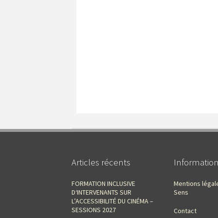
Articles récents
Informatio
FORMATION INCLUSIVE
Mentions légal
D‘INTERVENANTS SUR
Sens
L’ACCESSIBILITÉ DU CINÉMA –
SESSIONS 2027
Contact