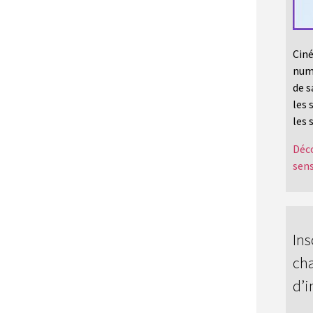
Ciné
numé
de s
les 
les 
Déco
sens
Ins
cha
d’i