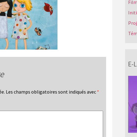
Film
Init
Pro
Tém
E-
re
ée.
Les champs obligatoires sont indiqués avec
*