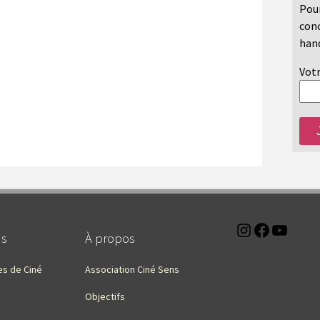
Pour
conc
hand
Votr
Instagra
Faceb
You
ns
À propos
es de Ciné
Association Ciné Sens
Objectifs