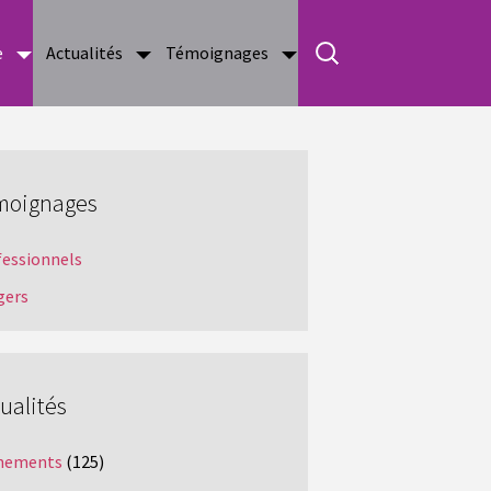
e
Actualités
Témoignages
moignages
fessionnels
gers
ualités
nements
(125)