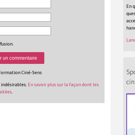
En q
ques
acce
hand
Lanc
fusion.
Spo
information Ciné-Sens
ci
s indésirables.
En savoir plus sur la façon dont les
aitées
.