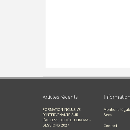
Articles récents
Informatio
FORMATION INCLUSIVE
Mentions légal
D‘INTERVENANTS SUR
Sens
L’ACCESSIBILITÉ DU CINÉMA –
SESSIONS 2027
Contact