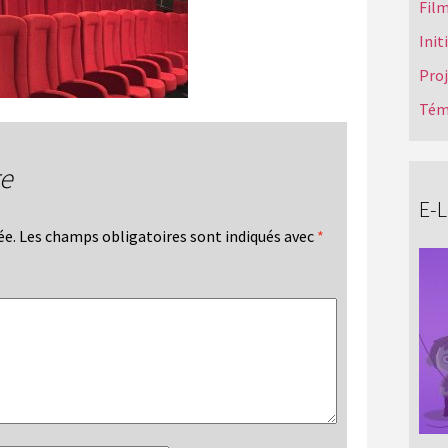
Film
Init
Pro
Tém
re
E-
ée.
Les champs obligatoires sont indiqués avec
*