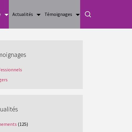
e
Actualités
Témoignages
moignages
fessionnels
gers
ualités
nements
(125)