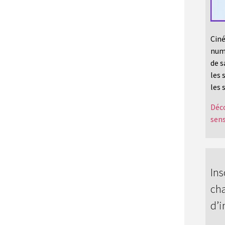
Ciné
numé
de s
les 
les 
Déco
sens
Ins
cha
d’i