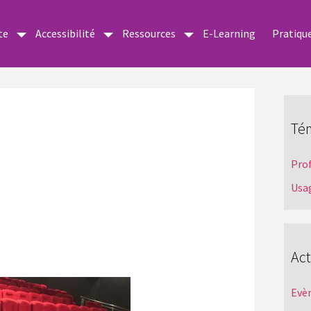
te
Accessibilité
Ressources
E-Learning
Pratiqu
Té
Pro
Usa
Act
Evè