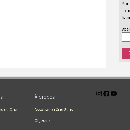
Pour
conc
hand
Votr
Instagra
Faceb
You
ns
À propos
es de Ciné
Association Ciné Sens
Objectifs