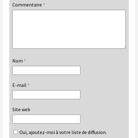
Commentaire
*
Nom
*
E-mail
*
Site web
Oui, ajoutez-moi à votre liste de diffusion.