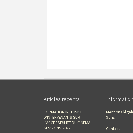
Articles récents
Informatio
FORMATION INCLUSIVE
Mentions légal
D‘INTERVENANTS SUR
Sens
L’ACCESSIBILITÉ DU CINÉMA –
SESSIONS 2027
Contact