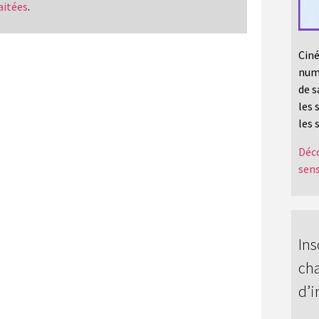
aitées
.
Ciné
numé
de s
les 
les 
Déco
sens
Ins
cha
d’i