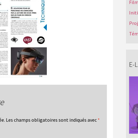
Film
Init
Pro
Tém
E-
re
ée.
Les champs obligatoires sont indiqués avec
*