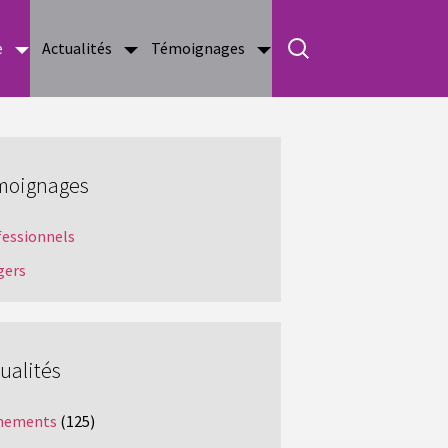
e
Actualités
Témoignages
moignages
fessionnels
gers
ualités
nements
(125)