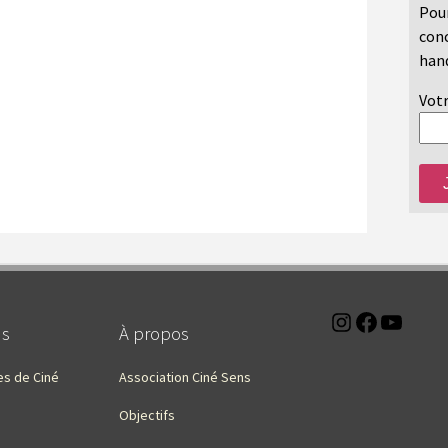
Pour
conc
hand
Votr
Instagra
Faceb
You
ns
À propos
es de Ciné
Association Ciné Sens
Objectifs