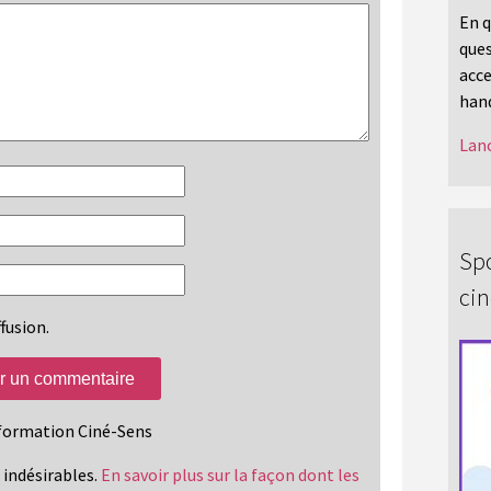
En q
ques
acce
hand
Lanc
Spo
ci
fusion.
information Ciné-Sens
s indésirables.
En savoir plus sur la façon dont les