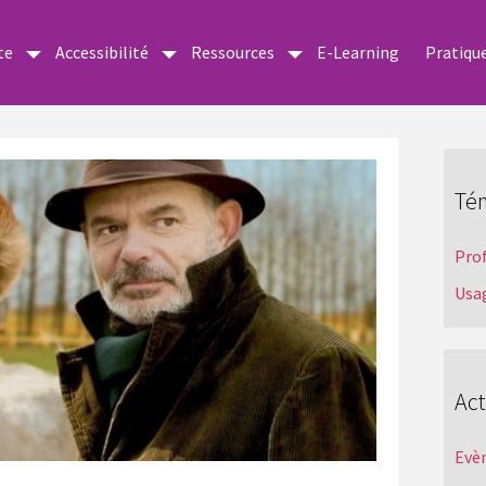
te
Accessibilité
Ressources
E-Learning
Pratiqu
Té
Pro
Usa
Act
Evè