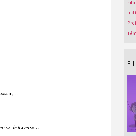
Film
Init
Pro
Tém
E-
roussin, …
emins de traverse…