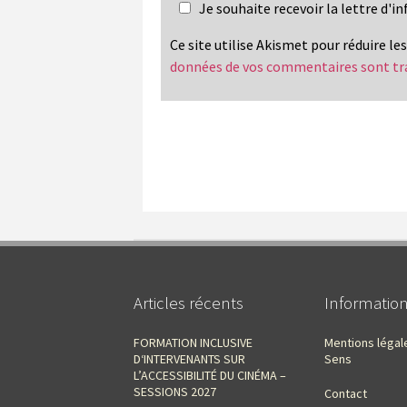
Je souhaite recevoir la lettre d'
Ce site utilise Akismet pour réduire le
données de vos commentaires sont tr
Articles récents
Informatio
FORMATION INCLUSIVE
Mentions légal
D‘INTERVENANTS SUR
Sens
L’ACCESSIBILITÉ DU CINÉMA –
SESSIONS 2027
Contact