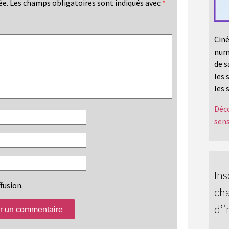
ée.
Les champs obligatoires sont indiqués avec
*
Ciné
numé
de s
les 
les 
Déco
sens
Ins
fusion.
cha
d’i