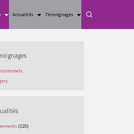
e
Actualités
Témoignages
moignages
fessionnels
gers
ualités
nements
(125)