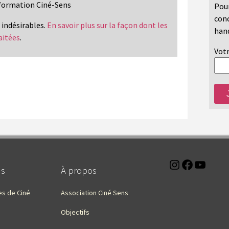
information Ciné-Sens
Pour
conc
s indésirables.
En savoir plus sur la façon dont les
hand
aitées
.
Votr
Instagra
Faceb
You
ns
À propos
es de Ciné
Association Ciné Sens
Objectifs