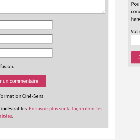
Pour
conc
hand
Votr
fusion.
information Ciné-Sens
s indésirables.
En savoir plus sur la façon dont les
aitées
.