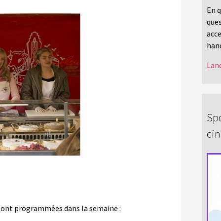
En q
ques
acce
hand
Lanc
Spo
ci
s sont programmées dans la semaine :