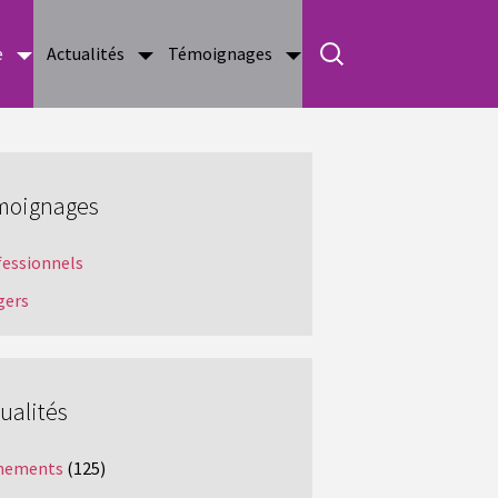
e
Actualités
Témoignages
moignages
fessionnels
gers
ualités
nements
(125)