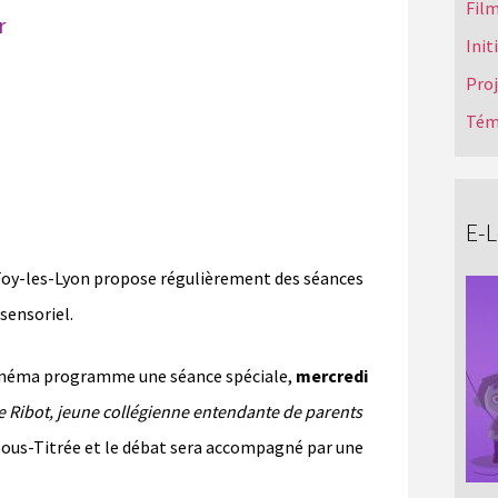
Film
r
Init
Pro
Tém
E-
oy-les-Lyon propose régulièrement des séances
sensoriel.
e cinéma programme une séance spéciale,
mercredi
Ribot, jeune collégienne entendante de parents
n Sous-Titrée et le débat sera accompagné par une