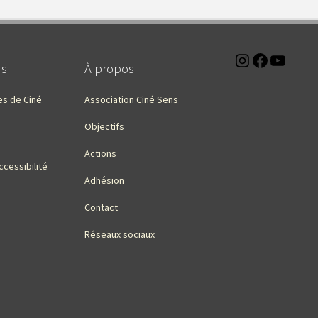
Instagra
Faceb
You
ns
À propos
es de Ciné
Association Ciné Sens
Objectifs
Actions
ccessibilité
Adhésion
Contact
Réseaux sociaux