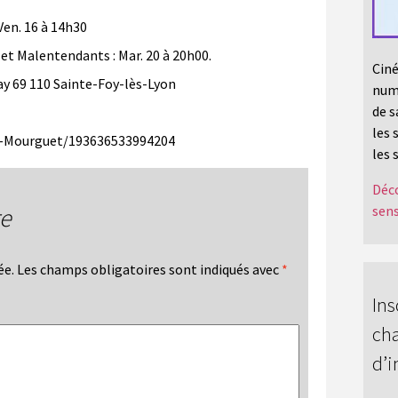
Ven. 16 à 14h30
 et Malentendants : Mar. 20 à 20h00.
Ciné
y 69 110 Sainte-Foy-lès-Lyon
numé
de s
les 
é-Mourguet/193636533994204
les 
Déco
re
sens
ée.
Les champs obligatoires sont indiqués avec
*
Ins
cha
d’i