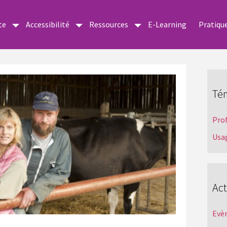
te
Accessibilité
Ressources
E-Learning
Pratiqu
Té
Pro
Usa
Act
Evè