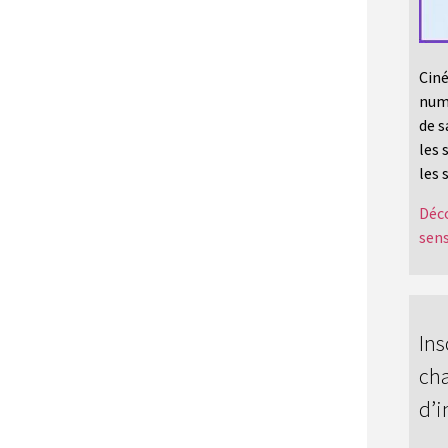
Ciné
numé
de s
les 
les 
Déco
sens
Ins
cha
d’i