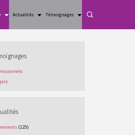
e
Actualités
Témoignages
moignages
fessionnels
gers
ualités
nements
(125)