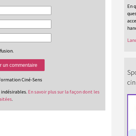
En q
ques
acce
hand
Lanc
fusion.
Spo
information Ciné-Sens
ci
s indésirables.
En savoir plus sur la façon dont les
aitées
.