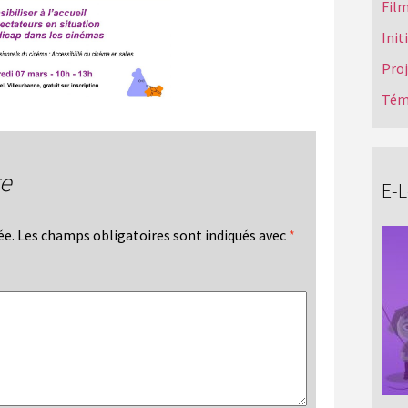
Film
Init
Pro
Tém
re
E-
ée.
Les champs obligatoires sont indiqués avec
*