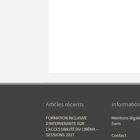
Articles récents
Informatio
FORMATION INCLUSIVE
Mentions légal
D‘INTERVENANTS SUR
Sens
L’ACCESSIBILITÉ DU CINÉMA –
SESSIONS 2027
Contact