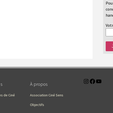
Pour
conc
hand
Votr
Instagra
Faceb
You
ns
À propos
es de Ciné
Association Ciné Sens
Objectifs