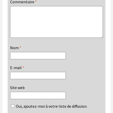
Commentaire
*
Nom
*
E-mail
*
Site web
Oui, ajoutez-moi à votre liste de diffusion.