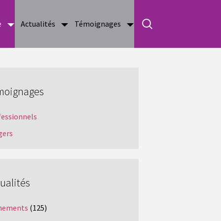
e
Actualités
Témoignages
moignages
fessionnels
gers
ualités
nements
(125)