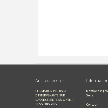
Articles récents
Informatio
FORMATION INCLUSIVE
Mentions légal
D‘INTERVENANTS SUR
Sens
L’ACCESSIBILITÉ DU CINÉMA –
SESSIONS 2027
Contact