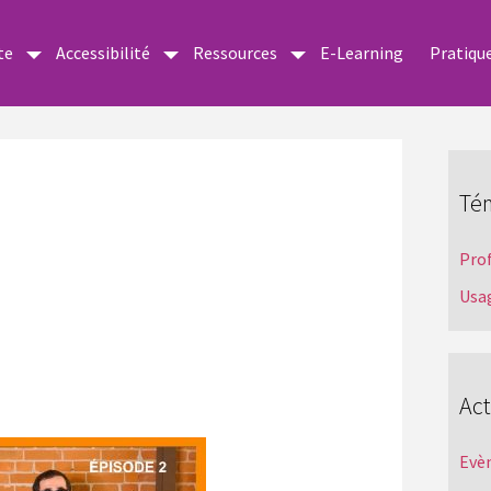
te
Accessibilité
Ressources
E-Learning
Pratiqu
Té
Pro
Usa
Act
Evè