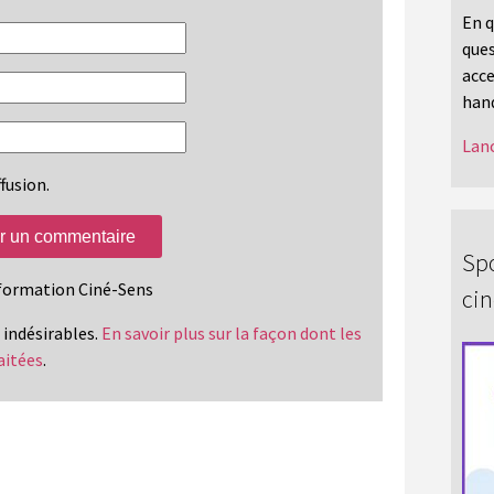
En q
ques
acce
hand
Lanc
fusion.
Spo
information Ciné-Sens
ci
s indésirables.
En savoir plus sur la façon dont les
aitées
.