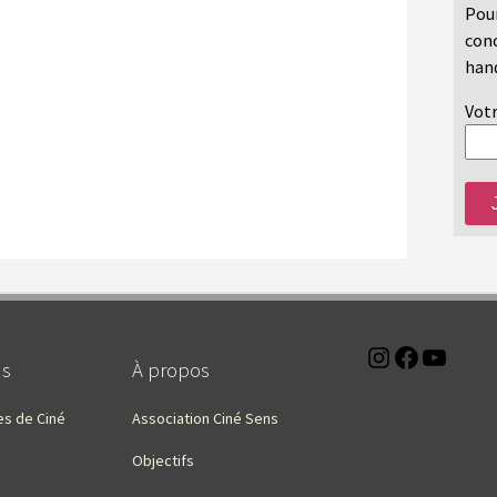
Pour
conc
hand
Votr
Instagra
Faceb
You
ns
À propos
es de Ciné
Association Ciné Sens
Objectifs