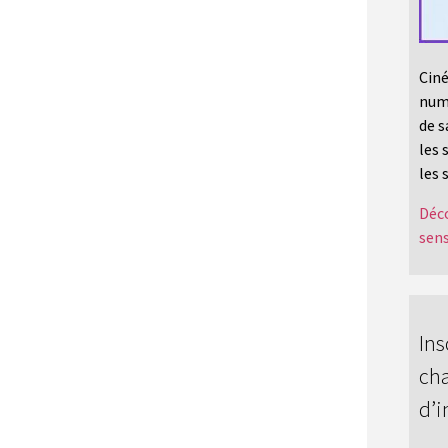
Ciné
numé
de s
les 
les 
Déco
sens
Ins
cha
d’i