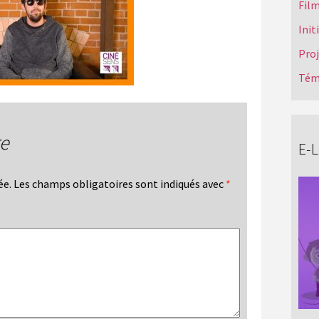
Film
Init
Pro
Tém
re
E-
ée.
Les champs obligatoires sont indiqués avec
*