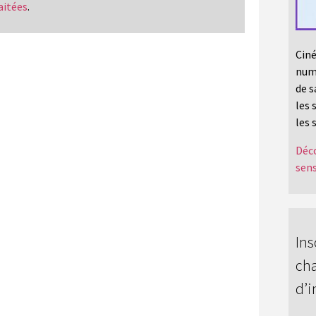
aitées
.
Ciné
numé
de s
les 
les 
Déco
sens
Ins
cha
d’i