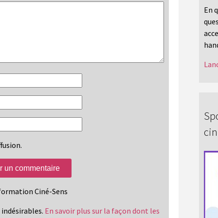
En q
ques
acce
hand
Lanc
Spo
ci
fusion.
information Ciné-Sens
s indésirables.
En savoir plus sur la façon dont les