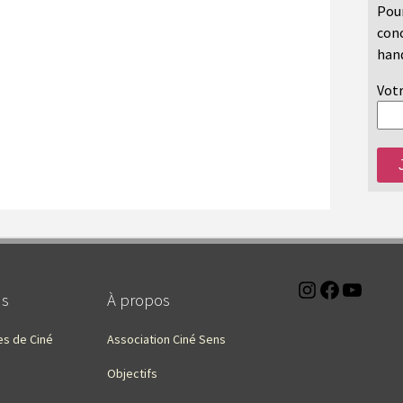
Pour
conc
hand
Votr
Instagra
Faceb
You
ns
À propos
es de Ciné
Association Ciné Sens
Objectifs