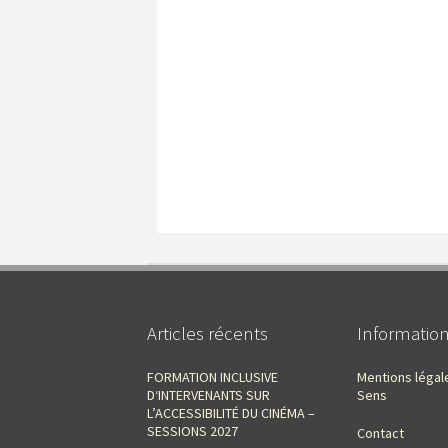
Articles récents
Informatio
FORMATION INCLUSIVE
Mentions légal
D‘INTERVENANTS SUR
Sens
L’ACCESSIBILITÉ DU CINÉMA –
SESSIONS 2027
Contact