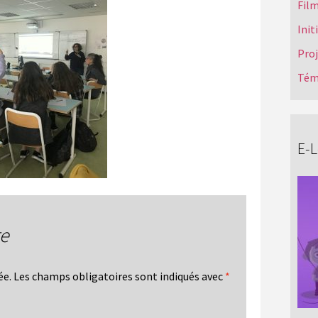
Film
Init
Pro
Tém
E-
re
ée.
Les champs obligatoires sont indiqués avec
*