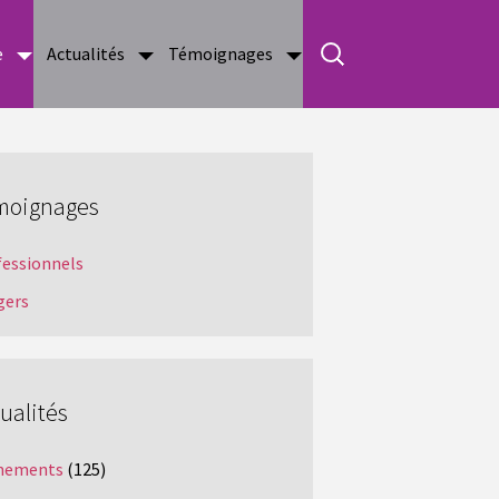
e
Actualités
Témoignages
moignages
fessionnels
gers
ualités
nements
(125)