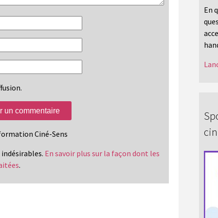
En q
ques
acce
hand
Lanc
fusion.
Spo
ci
information Ciné-Sens
s indésirables.
En savoir plus sur la façon dont les
aitées
.