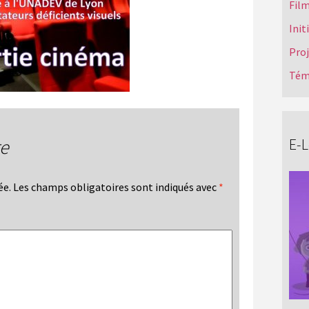
Film
Init
Pro
Tém
E-
re
ée.
Les champs obligatoires sont indiqués avec
*