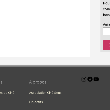
Pour
conc
hand
Votr
Instagra
Faceb
You
ns
À propos
es de Ciné
Association Ciné Sens
Objectifs