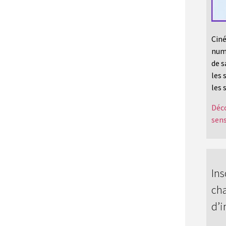
Ciné
numé
de s
les 
les 
Déco
sens
Ins
cha
d’i