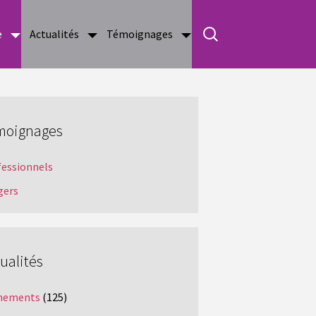
e
Actualités
Témoignages
moignages
fessionnels
gers
ualités
nements
(125)