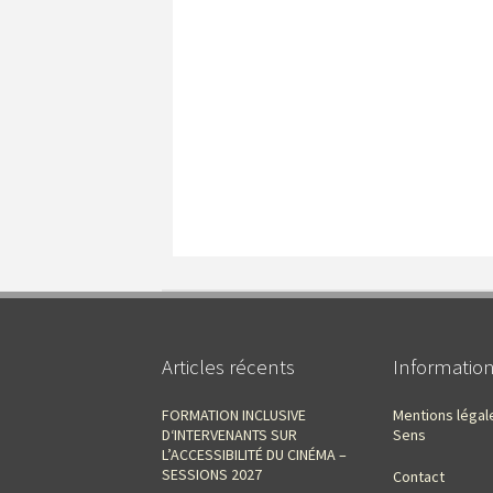
Articles récents
Informatio
FORMATION INCLUSIVE
Mentions légal
D‘INTERVENANTS SUR
Sens
L’ACCESSIBILITÉ DU CINÉMA –
SESSIONS 2027
Contact