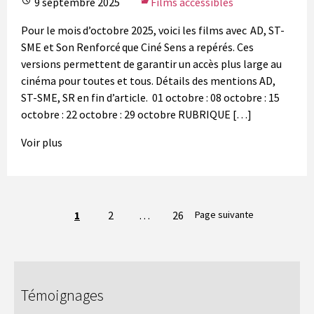
9 septembre 2025
Films accessibles
Pour le mois d’octobre 2025, voici les films avec AD, ST-
SME et Son Renforcé que Ciné Sens a repérés. Ces
versions permettent de garantir un accès plus large au
cinéma pour toutes et tous. Détails des mentions AD,
ST-SME, SR en fin d’article. 01 octobre : 08 octobre : 15
octobre : 22 octobre : 29 octobre RUBRIQUE […]
Voir plus
Navigation
1
2
…
26
Page suivante
entre
les
pages
Témoignages