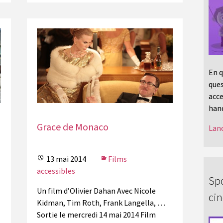
En q
ques
acce
hand
Grace de Monaco
Lanc
13 mai 2014
Films
accessibles
Spo
Un film d’Olivier Dahan Avec Nicole
ci
Kidman, Tim Roth, Frank Langella, …
Sortie le mercredi 14 mai 2014 Film