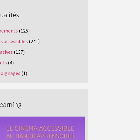
ualités
nements
(125)
s accessibles
(241)
iatives
(137)
jets
(4)
oignages
(1)
Learning