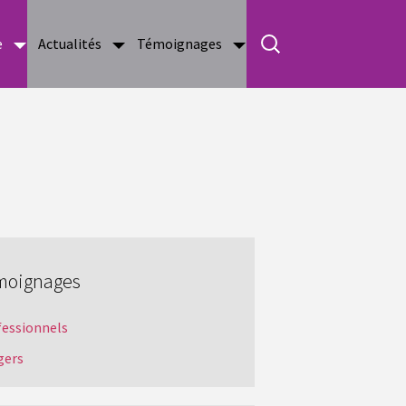
e
Actualités
Témoignages
moignages
fessionnels
gers