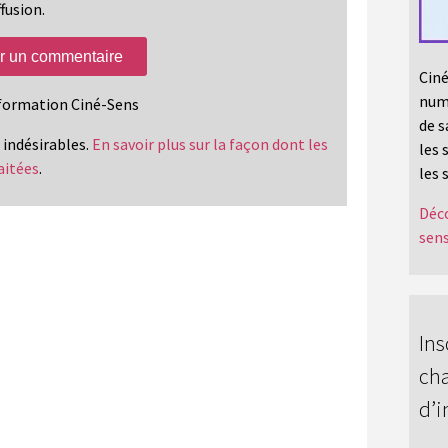
fusion.
Ciné
numé
information Ciné-Sens
de s
s indésirables.
En savoir plus sur la façon dont les
les 
aitées
.
les 
Déco
sens
Ins
cha
d’i