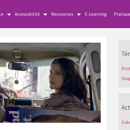
te
Accessibilité
Ressources
E-Learning
Pratiqu
Té
Pro
Usa
Act
Evè