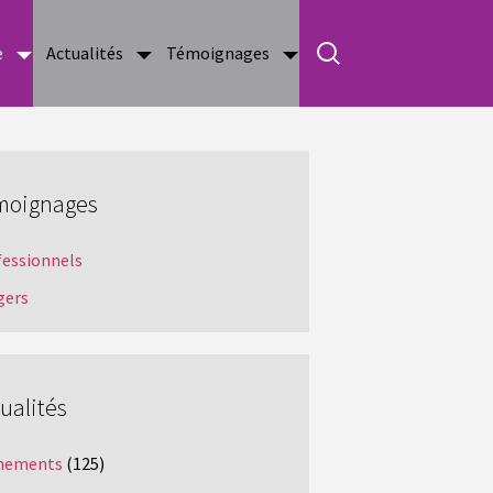
e
Actualités
Témoignages
moignages
fessionnels
gers
ualités
nements
(125)