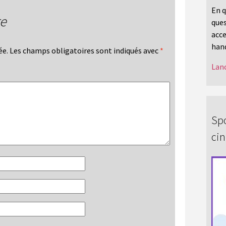
En q
re
ques
acce
hand
ée.
Les champs obligatoires sont indiqués avec
*
Lanc
Spo
ci