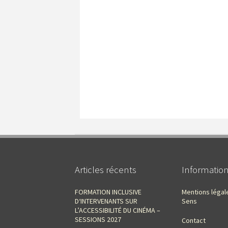
Articles récents
Informatio
FORMATION INCLUSIVE
Mentions légal
D‘INTERVENANTS SUR
Sens
L’ACCESSIBILITÉ DU CINÉMA –
SESSIONS 2027
Contact