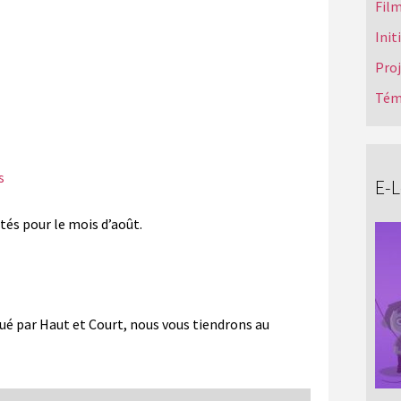
Film
Init
Pro
Tém
s
E-
ptés pour le mois d’août.
bué par Haut et Court, nous vous tiendrons au