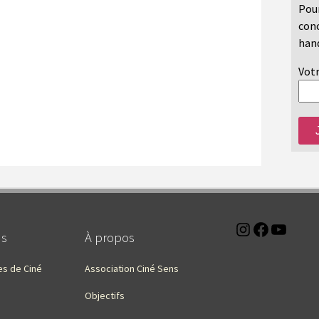
Pour
conc
hand
Votr
Instagra
Faceb
You
ns
À propos
es de Ciné
Association Ciné Sens
Objectifs