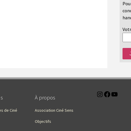
Pour
conc
hand
Votr
Instagra
Faceb
You
ns
À propos
es de Ciné
Association Ciné Sens
Objectifs