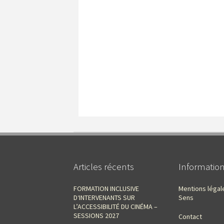
Articles récents
Informatio
FORMATION INCLUSIVE
Mentions légal
D‘INTERVENANTS SUR
Sens
L’ACCESSIBILITÉ DU CINÉMA –
SESSIONS 2027
Contact