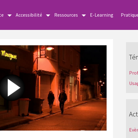
te
Accessibilité
Ressources
E-Learning
Pratiqu
Té
Pro
Usa
Act
Evè