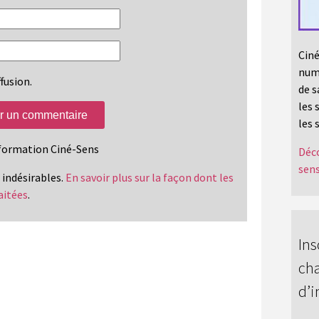
Ciné
numé
fusion.
de s
les 
les 
information Ciné-Sens
Déco
sens
s indésirables.
En savoir plus sur la façon dont les
aitées
.
Ins
cha
d’i