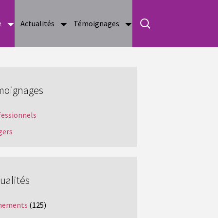
e
Actualités
Témoignages
moignages
fessionnels
gers
ualités
nements
(125)