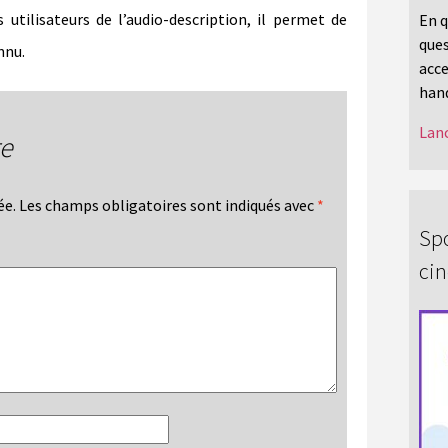
 utilisateurs de l’audio-description, il permet de
En q
ques
nnu.
acce
hand
Lanc
re
ée.
Les champs obligatoires sont indiqués avec
*
Spo
ci