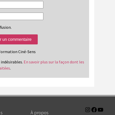
fusion.
information Ciné-Sens
s indésirables.
En savoir plus sur la façon dont les
aitées
.
Instagra
Faceb
You
ns
À propos