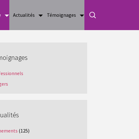
e
Actualités
Témoignages
moignages
fessionnels
gers
ualités
nements
(125)