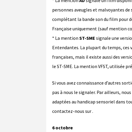
* La mention
AD
signale un film dispon
personnes aveugles et malvoyantes de s
complétant la bande son du film pour déc
Française uniquement (sauf mention con
* La mention
ST-SME
signale une versi
Entendantes. La plupart du temps, ces v
françaises, mais il existe aussi des versi
le ST-SME. La mention VFST, utilisée p
Si vous avez connaissance d’autres sorti
pas à nous le signaler. Par ailleurs, n
adaptées au handicap sensoriel dans tou
contactez-nous sur
.
6 octobre