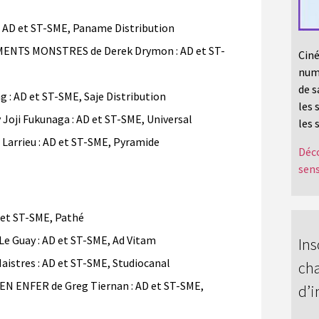
 AD et ST-SME, Paname Distribution
NTS MONSTRES de Derek Drymon : AD et ST-
Ciné
numé
de s
: AD et ST-SME, Saje Distribution
les 
ji Fukunaga : AD et ST-SME, Universal
les 
Larrieu : AD et ST-SME, Pyramide
Déco
sens
 et ST-SME, Pathé
e Guay : AD et ST-SME, Ad Vitam
Ins
aistres : AD et ST-SME, Studiocanal
cha
N ENFER de Greg Tiernan : AD et ST-SME,
d’i