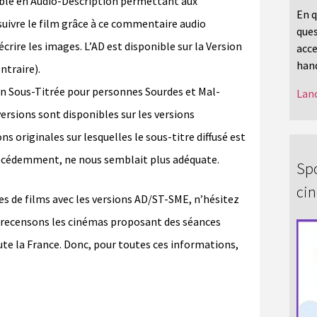
ible en Audio-Description permettant aux
En q
uivre le film grâce à ce commentaire audio
ques
rire les images. L’AD est disponible sur la Version
acce
hand
traire).
on Sous-Titrée pour personnes Sourdes et Mal-
Lanc
ersions sont disponibles sur les versions
ons originales sur lesquelles le sous-titre diffusé est
récédemment, ne nous semblait plus adéquate.
Spo
ci
es de films avec les versions AD/ST-SME, n’hésitez
ous recensons les cinémas proposant des séances
te la France. Donc, pour toutes ces informations,