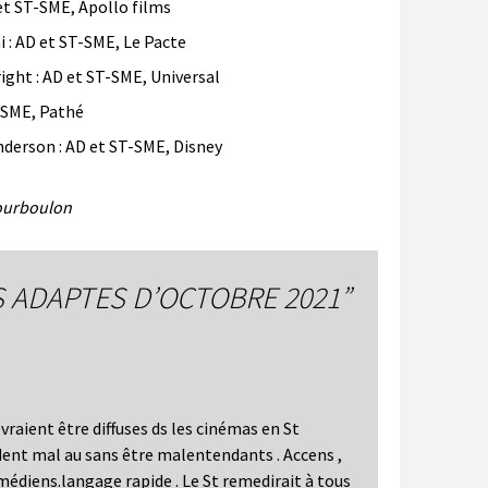
t ST-SME, Apollo films
 : AD et ST-SME, Le Pacte
ht : AD et ST-SME, Universal
-SME, Pathé
erson : AD et ST-SME, Disney
Bourboulon
S ADAPTES D’OCTOBRE 2021
”
vraient être diffuses ds les cinémas en St
nt mal au sans être malentendants . Accens ,
édiens.langage rapide . Le St remedirait à tous