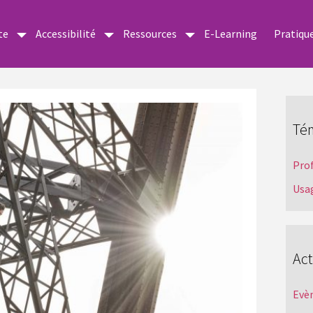
te
Accessibilité
Ressources
E-Learning
Pratiqu
Té
Pro
Usa
Act
Evè