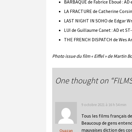
BARBAQUE de Fabrice Eboué : AD e
LA FRACTURE de Catherine Corsini
LAST NIGHT IN SOHO de Edgar Wrig
LUI de Guillaume Canet : AD et ST
THE FRENCH DISPATCH de Wes And
Photo issue du film « Eiffel » de Martin 
One thought on “
FILM
9 octobre 2021 à 16 h 54 min
Tous les films français de
Beaucoup de gens entende
mauvaises diction des com
Ouazan