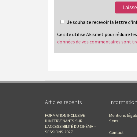
Je souhaite recevoir la lettre d'
Ce site utilise Akismet pour réduire le
données de vos commentaires sont tr
Articles récents
Informatio
FORMATION INCLUSIVE
Mentions légal
D‘INTERVENANTS SUR
Sens
L’ACCESSIBILITÉ DU CINÉMA –
SESSIONS 2027
Contact