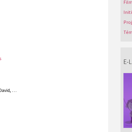
Film
Init
Pro
Tém
s
E-
 David, …