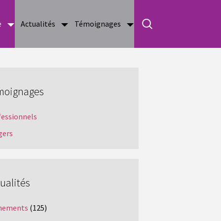
e
Actualités
Témoignages
moignages
fessionnels
gers
ualités
nements
(125)