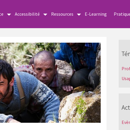
te
Accessibilité
Ressources
E-Learning
Pratiqu
Té
Pro
Usa
Act
Evè