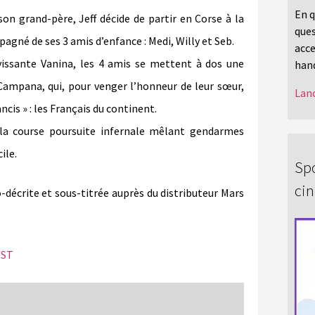
En q
on grand-père, Jeff décide de partir en Corse à la
ques
agné de ses 3 amis d’enfance : Medi, Willy et Seb.
acce
vissante Vanina, les 4 amis se mettent à dos une
hand
 Campana, qui, pour venger l’honneur de leur sœur,
Lanc
ncis » : les Français du continent.
la course poursuite infernale mêlant gendarmes
ile.
Spo
ci
o-décrite et sous-titrée auprès du distributeur Mars
éST