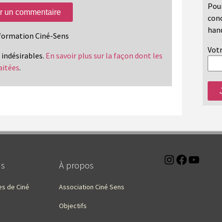
Pour
conc
hand
information Ciné-Sens
Votr
s indésirables.
En savoir plus sur la façon dont les
aitées
.
Instagra
Faceb
You
ns
À propos
es de Ciné
Association Ciné Sens
Objectifs