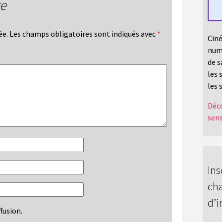
re
ée.
Les champs obligatoires sont indiqués avec
*
Ciné
numé
de s
les 
les 
Déco
sens
Ins
cha
d’i
fusion.