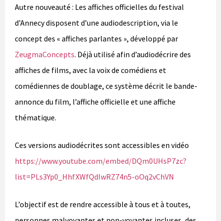
Autre nouveauté : Les affiches officielles du festival
d’Annecy disposent d’une audiodescription, via le
concept des « affiches parlantes », développé par
ZeugmaConcepts
. Déjà utilisé afin d’audiodécrire des
affiches de films, avec la voix de comédiens et
comédiennes de doublage, ce système décrit le bande-
annonce du film, l’affiche officielle et une affiche
thématique.
Ces versions audiodécrites sont accessibles en vidéo
https://www.youtube.com/embed/DQm0UHsP7zc?
list=PLs3Yp0_HhfXWfQdIwRZ74n5-oOq2vChVN
L’objectif est de rendre accessible à tous et à toutes,
personnes malvoyantes et non-voyantes incluses, des