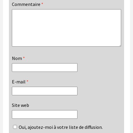
Commentaire
*
Nom
*
E-mail
*
Site web
Oui, ajoutez-moi à votre liste de diffusion.