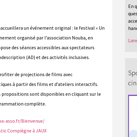
En q
ques
acce
cueillera un événement original : le festival « Un
hand
vènement organisé par l’association Nouba, en
Lanc
opose des séances accessibles aux spectateurs
odescription (AD) et des activités inclusives.
Spo
rofiter de projections de films avec
ci
ues à partir des films et d’ateliers interactifs.
propositions sont disponibles en cliquant sur le
rogrammation complète.
ba-asso.fr/Bienvenue/
stic Compiègne à JAUX