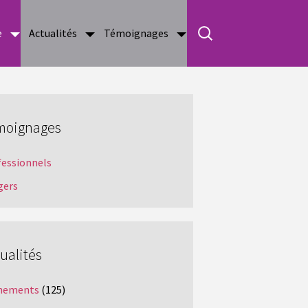
e
Actualités
Témoignages
moignages
fessionnels
gers
ualités
nements
(125)