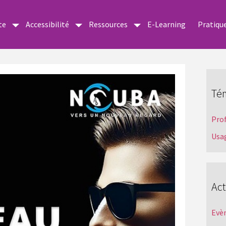
te
Accessibilité
Ressources
E-Learning
Pratiqu
Té
Pro
Usa
Act
Evè