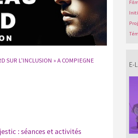
Film
Init
Pro
Tém
D SUR L’INCLUSION » A COMPIEGNE
E-
stic : séances et activités