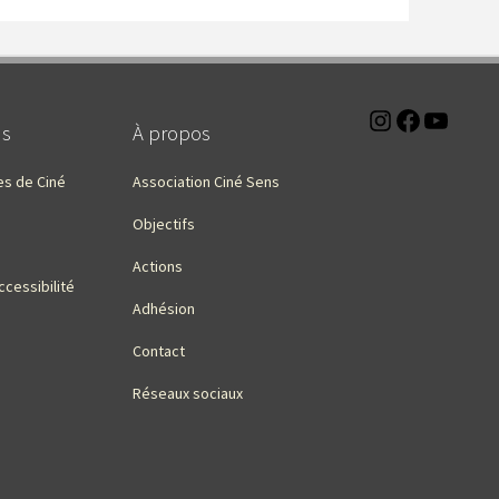
Instagra
Faceb
You
ns
À propos
es de Ciné
Association Ciné Sens
Objectifs
Actions
ccessibilité
Adhésion
Contact
Réseaux sociaux