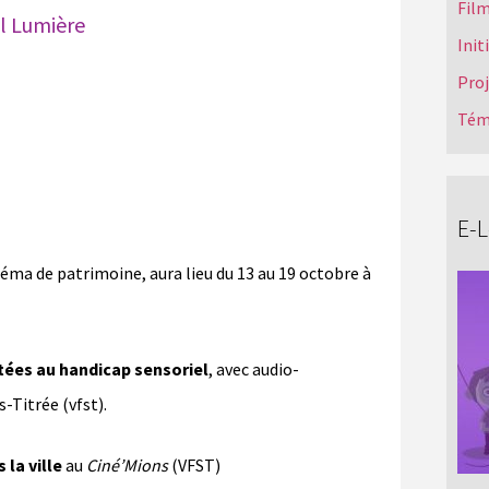
Film
l Lumière
Init
Pro
Tém
E-
néma de patrimoine, aura lieu du 13 au 19 octobre à
tées au handicap sensoriel
, avec audio-
-Titrée (vfst).
la ville
au
Ciné’Mions
(VFST)