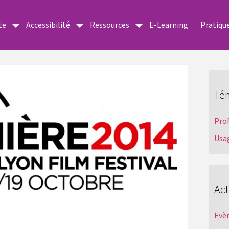
te
Accessibilité
Ressources
E-Learning
Pratiqu
Té
Pro
Usa
Act
Evè