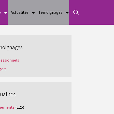
e
Actualités
Témoignages
moignages
fessionnels
gers
ualités
nements
(125)