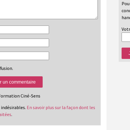
Pour
conc
hand
Votr
fusion.
information Ciné-Sens
s indésirables.
En savoir plus sur la façon dont les
aitées
.