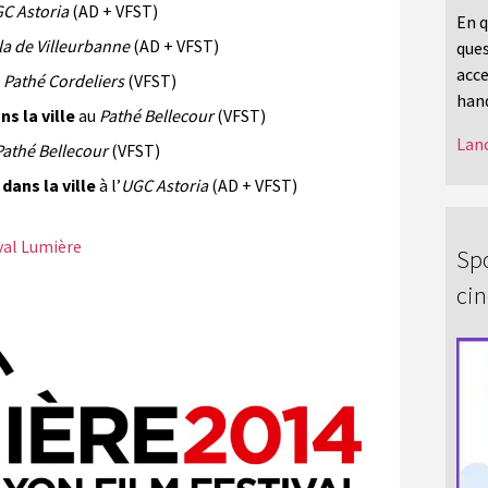
C Astoria
(AD + VFST)
En q
la de Villeurbanne
(AD + VFST)
ques
acce
u
Pathé Cordeliers
(VFST)
hand
 la ville
au
Pathé Bellecour
(VFST)
Lanc
Pathé Bellecour
(VFST)
ans la ville
à l’
UGC Astoria
(AD + VFST)
val Lumière
Spo
ci