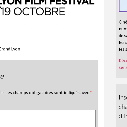
Ciné
numé
de s
les 
 Grand Lyon
les 
Déco
sens
re
ée.
Les champs obligatoires sont indiqués avec
*
Ins
cha
d’i