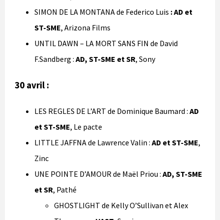
SIMON DE LA MONTANA de Federico Luis
: AD et
ST-SME
, Arizona Films
UNTIL DAWN – LA MORT SANS FIN de David
F.Sandberg :
AD, ST-SME et SR
, Sony
30
avril
:
LES REGLES DE L’ART de Dominique Baumard :
AD
et ST-SME
, Le pacte
LITTLE JAFFNA de Lawrence Valin :
AD et ST-SME
,
Zinc
UNE POINTE D’AMOUR de Maël Priou :
AD, ST-SME
et SR
, Pathé
GHOSTLIGHT de Kelly O’Sullivan et Alex