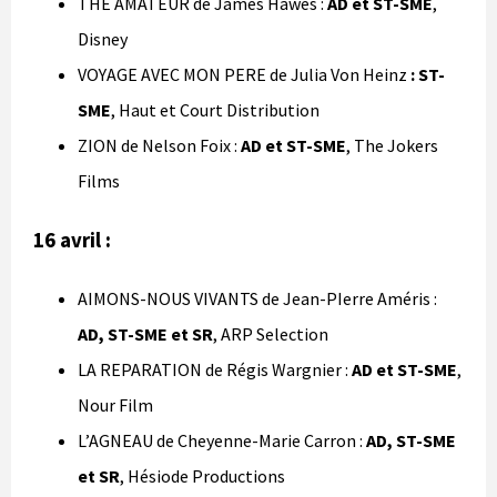
THE AMATEUR de James Hawes :
AD et ST-SME
,
Disney
VOYAGE AVEC MON PERE de Julia Von Heinz
: ST-
SME
, Haut et Court Distribution
ZION de Nelson Foix :
AD et ST-SME
, The Jokers
Films
16
avril
:
AIMONS-NOUS VIVANTS de Jean-PIerre Améris :
AD, ST-SME et SR
, ARP Selection
LA REPARATION de Régis Wargnier :
AD et ST-SME
,
Nour Film
L’AGNEAU de Cheyenne-Marie Carron :
AD, ST-SME
et SR
, Hésiode Productions