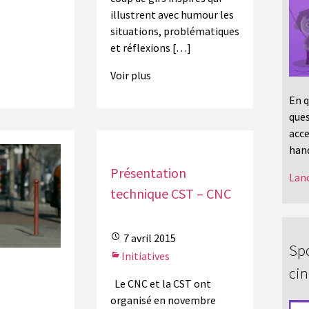
illustrent avec humour les
situations, problématiques
et réflexions […]
Voir plus
En q
ques
acce
hand
Présentation
Lanc
technique CST – CNC
7 avril 2015
Spo
Initiatives
ci
Le CNC et la CST ont
organisé en novembre