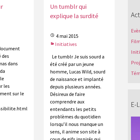
r
Un tumblr qui
Act
explique la surdité
Evè
4 mai 2015
Film
Initiatives
 document
Init
é des
Le tumblr Je suis sourd a
Pro
émas dans
été créé par un jeune
nda
homme, Lucas Wild, sourd
Tém
le
de naissance et implanté
r les
depuis plusieurs années.
ment sur le
Désireux de faire
comprendre aux
E-
sibilite.html
entendants les petits
problèmes du quotidien
lorsqu’il nous manque un
sens, il anime son site à
coup de gifs inspirés qui