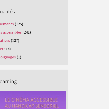
ualités
nements
(125)
s accessibles
(241)
iatives
(137)
jets
(4)
oignages
(1)
Learning