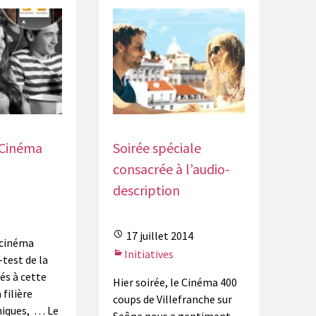
 Cinéma
Soirée spéciale
consacrée à l’audio-
description
17 juillet 2014
 cinéma
Initiatives
test de la
és à cette
Hier soirée, le Cinéma 400
filière
coups de Villefranche sur
niques, … Le
Saône nous a gentiment