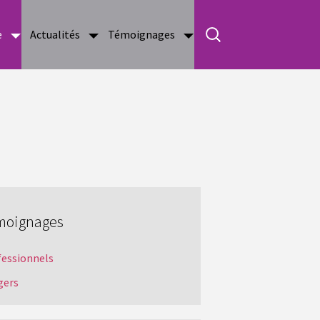
e
Actualités
Témoignages
moignages
fessionnels
gers