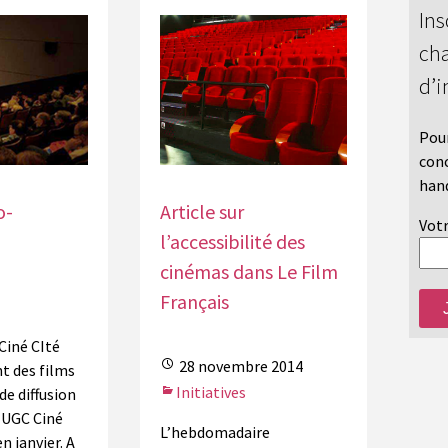
Ins
cha
d’i
Pour
conc
hand
o-
Article sur
Votr
l’accessibilité des
cinémas dans Le Film
Français
Ciné CIté
28 novembre 2014
t des films
Initiatives
de diffusion
a UGC Ciné
L’hebdomadaire
n janvier. A