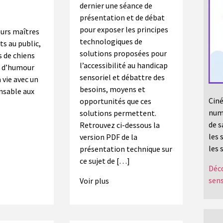
dernier une séance de
présentation et de débat
pour exposer les principes
eurs maîtres
technologiques de
ts au public,
solutions proposées pour
s de chiens
l’accessibilité au handicap
in d’humour
sensoriel et débattre des
a vie avec un
besoins, moyens et
ensable aux
Ciné
opportunités que ces
numé
solutions permettent.
de s
Retrouvez ci-dessous la
les 
version PDF de la
les 
présentation technique sur
ce sujet de […]
Déco
sens
Voir plus